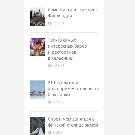
Семь мистических мест
Финляндии
15 531
Топ-10 самых
интересных баров
и ресторанов
в Хельсинки
18 651
21 бесплатная
достопримечательность
Хельсинки
27 692
Спорт: чем заняться в
финской столице зимой
6 298