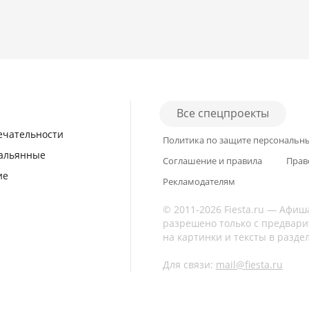
Все спецпроекты
ечательности
Политика по защите персональн
кальянные
Соглашение и правила
Прав
ие
Рекламодателям
© 2011-2026 Fiesta.ru — Афиш
разрешено только с предвари
на картинки и тексты в разде
Для связи:
mail@fiesta.ru