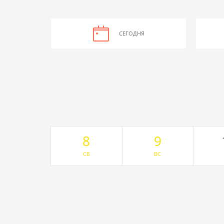
СЕГОДНЯ
8
9
СБ
ВС