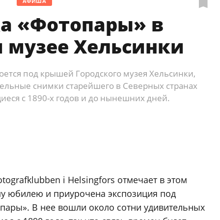
АФИША
а «Фотопары» в
 музее Хельсинки
роется под крышей Городского музея Хельсинки,
ельные снимки старейшего в Северных странах
иеся с 1890-х годов и до нынешних дней.
ografklubben i Helsingfors отмечает в этом
ому юбилею и приурочена экспозиция под
пары». В нее вошли около сотни удивительных