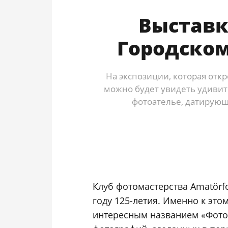
Выставк
Городском
На экспозиции, которая отк
можно будет увидеть удивит
фотоателье, датирующ
Клуб фотомастерства Amatörfot
году 125-летия. Именно к эт
интересным названием «Фото