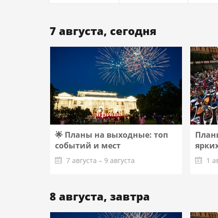
7 августа, сегодня
🌟 Планы на выходные: топ
Планы
событий и мест
ярких
7 августа – 9 августа
1 а
Подробнее
8 августа, завтра