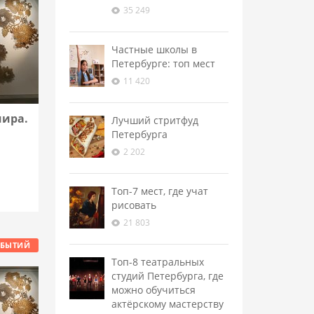
35 249
Частные школы в
Петербурге: топ мест
11 420
мира.
Лучший стритфуд
Петербурга
2 202
Топ-7 мест, где учат
рисовать
21 803
ОБЫТИЙ
Топ-8 театральных
студий Петербурга, где
можно обучиться
актёрскому мастерству