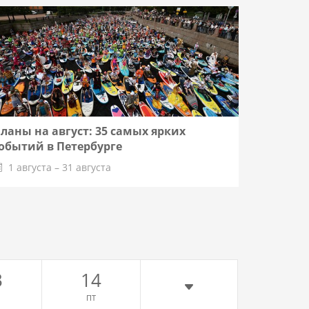
ланы на август: 35 самых ярких
Пижамна
обытий в Петербурге
7 авгус
1 августа – 31 августа
3
14
ПТ