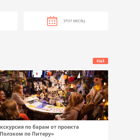
ЭТОТ МЕСЯЦ
ЕЩЁ
кскурсия по барам от проекта
Фестива
Ползком по Питеру»
5 сентя