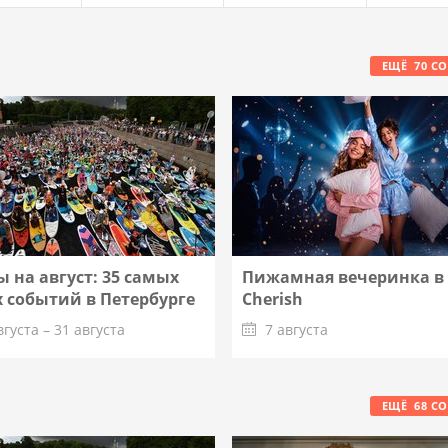
ЕЩЁ
70
С
 на август: 35 самых
Пижамная вечеринка в
 событий в Петербурге
Cherish
вгуста – 31 августа
7 августа
Подробнее
Подробнее
ЕЩЁ
68
С