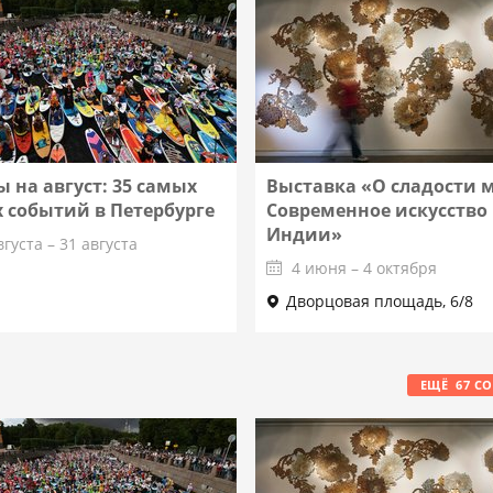
 на август: 35 самых
Выставка «О сладости 
 событий в Петербурге
Современное искусство
Индии»
вгуста – 31 августа
4 июня – 4 октября
Дворцовая площадь, 6/8
Подробнее
Подробнее
ЕЩЁ
67
С