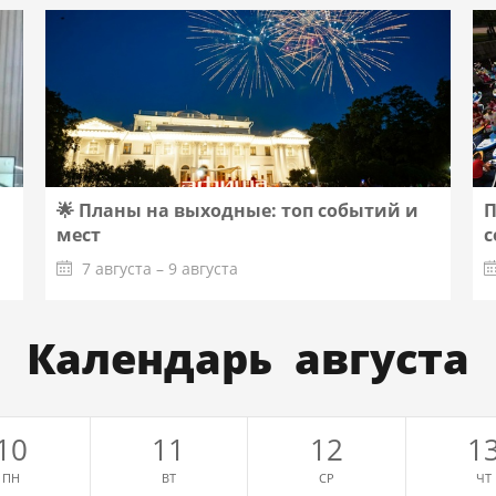
🌟 Планы на выходные: топ событий и
П
мест
с
7 августа – 9 августа
Календарь августа
10
11
12
1
ПН
ВТ
СР
ЧТ