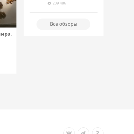
209 486
Все обзоры
мира.