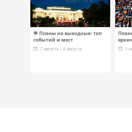
🌟 Планы на выходные: топ
Планы
событий и мест
ярких
7 августа – 9 августа
1 а
Подробнее