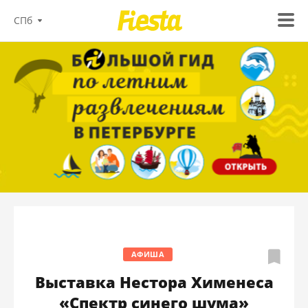
СПб
АФИША
Выставка Нестора Хименеса
«Спектр синего шума»