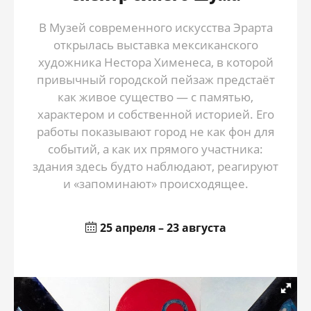
В Музей современного искусства Эрарта
открылась выставка мексиканского
художника Нестора Хименеса, в которой
привычный городской пейзаж предстаёт
как живое существо — с памятью,
характером и собственной историей. Его
работы показывают город не как фон для
событий, а как их прямого участника:
здания здесь будто наблюдают, реагируют
и «запоминают» происходящее.
25 апреля – 23 августа