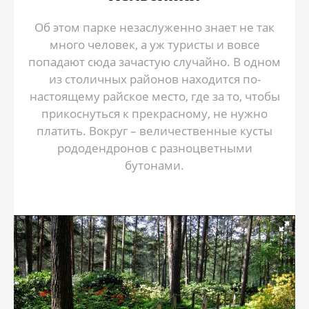
Об этом парке незаслуженно знает не так
много человек, а уж туристы и вовсе
попадают сюда зачастую случайно. В одном
из столичных районов находится по-
настоящему райское место, где за то, чтобы
прикоснуться к прекрасному, не нужно
платить. Вокруг – величественные кусты
рододендронов с разноцветными
бутонами.