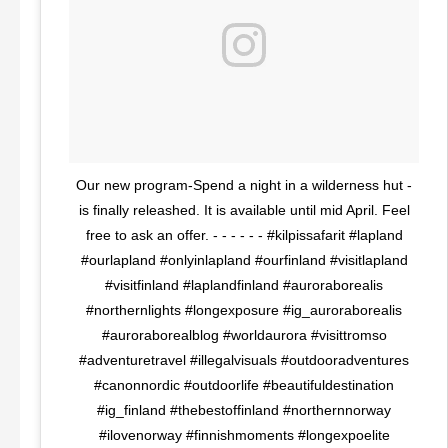
Our new program-Spend a night in a wilderness hut -
is finally releashed. It is available until mid April. Feel
free to ask an offer. - - - - - - #kilpissafarit #lapland
#ourlapland #onlyinlapland #ourfinland #visitlapland
#visitfinland #laplandfinland #auroraborealis
#northernlights #longexposure #ig_auroraborealis
#auroraborealblog #worldaurora #visittromso
#adventuretravel #illegalvisuals #outdooradventures
#canonnordic #outdoorlife #beautifuldestination
#ig_finland #thebestoffinland #northernnorway
#ilovenorway #finnishmoments #longexpoelite