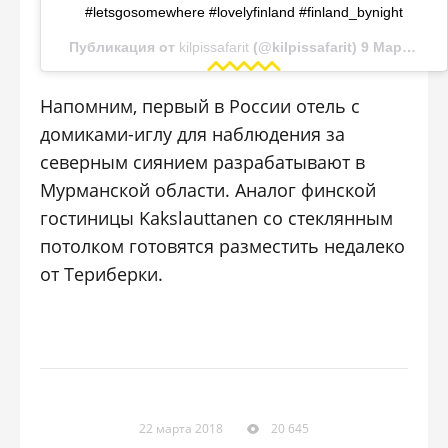
#letsgosomewhere #lovelyfinland #finland_bynight
Публикация от
kilpissafarit
(@kilpissafarit) 9 Мар 2018 в 8:24 PST
Напомним, первый в России отель с
домиками-иглу для наблюдения за
северным сиянием разрабатывают в
Мурманской области. Аналог финской
гостиницы Kakslauttanen со стеклянным
потолком готовятся разместить недалеко
от Териберки.
22 марта 2018
20 645