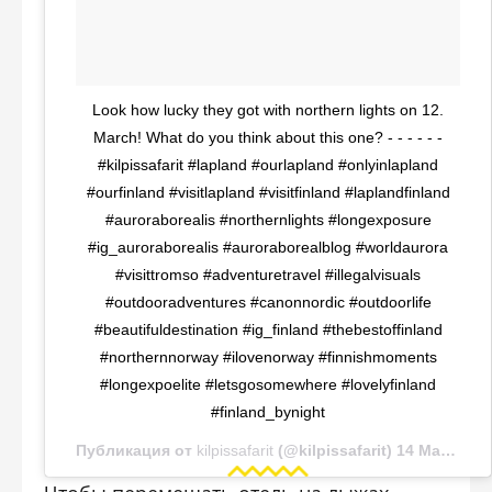
Look how lucky they got with northern lights on 12.
March! What do you think about this one? - - - - - -
#kilpissafarit #lapland #ourlapland #onlyinlapland
#ourfinland #visitlapland #visitfinland #laplandfinland
#auroraborealis #northernlights #longexposure
#ig_auroraborealis #auroraborealblog #worldaurora
#visittromso #adventuretravel #illegalvisuals
#outdooradventures #canonnordic #outdoorlife
#beautifuldestination #ig_finland #thebestoffinland
#northernnorway #ilovenorway #finnishmoments
#longexpoelite #letsgosomewhere #lovelyfinland
#finland_bynight
Публикация от
kilpissafarit
(@kilpissafarit) 14 Мар 2018 в 9:58 PDT