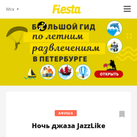
Мск
АФИША
Ночь джаза JazzLike