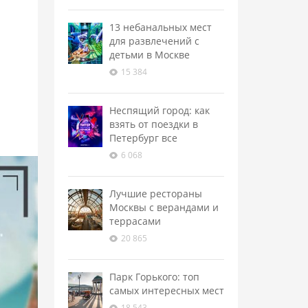
13 небанальных мест
для развлечений с
детьми в Москве
15 384
Неспящий город: как
взять от поездки в
Петербург все
6 068
Лучшие рестораны
Москвы с верандами и
террасами
20 865
Парк Горького: топ
самых интересных мест
18 543