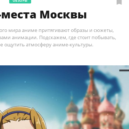
ОБЗОРЫ
-места Москвы
го мира аниме притягивают образы и сюжеты,
ами анимации. Подскажем, где стоит побывать,
е ощутить атмосферу аниме-культуры.