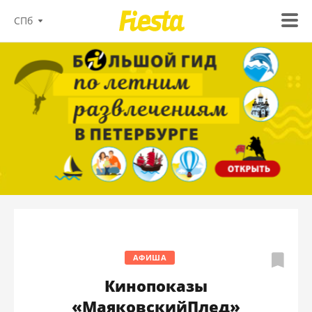
СПб
АФИША
Кинопоказы
«МаяковскийПлед»