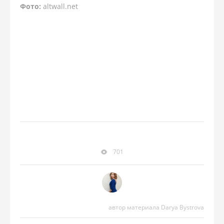
Фото:
altwall.net
701
автор материала Darya Bystrova