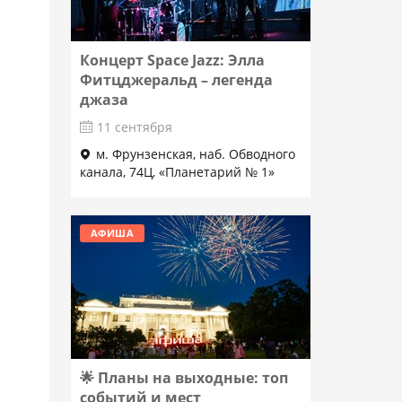
Концерт Space Jazz: Элла
Фитцджеральд – легенда
джаза
11 сентября
м. Фрунзенская, наб. Обводного
канала, 74Ц, «Планетарий № 1»
Подробнее
АФИША
🌟 Планы на выходные: топ
событий и мест