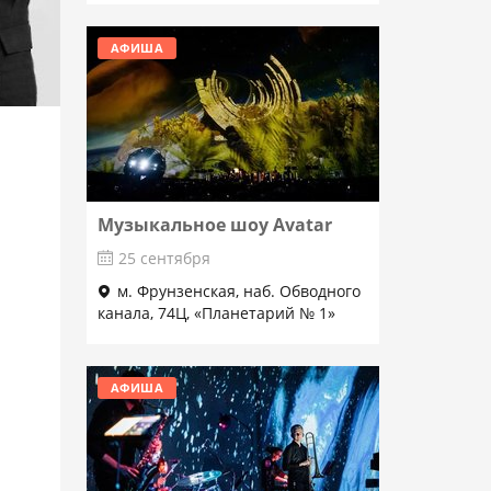
АФИША
Музыкальное шоу Avatar
25 сентября
м. Фрунзенская, наб. Обводного
канала, 74Ц, «Планетарий № 1»
Подробнее
АФИША