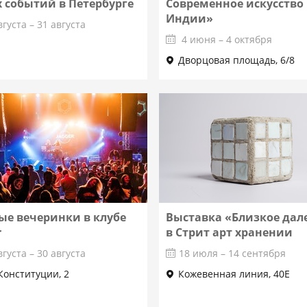
 событий в Петербурге
Современное искусство
Индии»
вгуста – 31 августа
4 июня – 4 октября
Дворцовая площадь, 6/8
Подробнее
Подробнее
ые вечеринки в клубе
Выставка «Близкое дал
r
в Стрит арт хранении
вгуста – 30 августа
18 июля – 14 сентября
 Конституции, 2
Кожевенная линия, 40Е