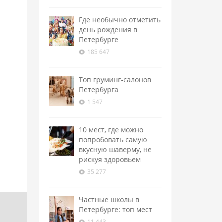
Где необычно отметить
день рождения в
Петербурге
185 647
Топ груминг-салонов
Петербурга
1 547
10 мест, где можно
попробовать самую
вкусную шаверму, не
рискуя здоровьем
35 277
Частные школы в
Петербурге: топ мест
11 443