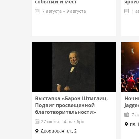
событий и мест
ярких
7 августа – 9 августа
1 а
Подробнее
Выставка «Барон Штиглиц.
Ночн
Подвиг просвещенной
Jagge
благотворительности»
7 а
27 июня – 4 октября
пл.
Дворцовая пл., 2