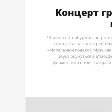
Концерт г
14 июня петербуржцы встретя
этого лета: на сцене ресто
«Моральный кодекс». Музыкан
звука окунуться в атмосф
фирменного стиля, который