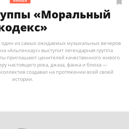
АФИША
руппы «Моральный
кодекс»
т один из самых ожидаемых музыкальных вечеров
рана «Альпенхаус» выступит легендарная группа
ты приглашают ценителей качественного живого
еру настоящего рока, джаза, фанка и блюза —
 коллектив создавал на протяжении всей своей
истории.