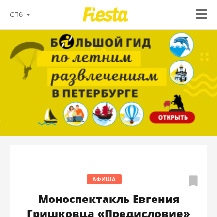
СПб
АФИША
Моноспектакль Евгения
Гришковца «Предисловие»