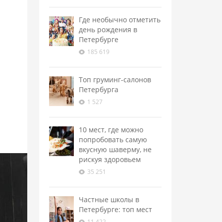
Где необычно отметить
день рождения в
Петербурге
185 619
Топ груминг-салонов
Петербурга
1 527
10 мест, где можно
попробовать самую
вкусную шаверму, не
рискуя здоровьем
35 251
Частные школы в
Петербурге: топ мест
11 422