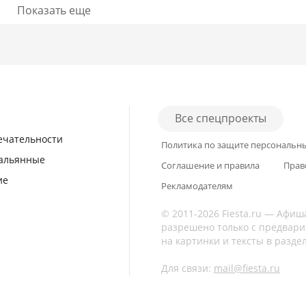
Показать еще
Подробнее
Подробнее
Все спецпроекты
ечательности
Политика по защите персональн
кальянные
Соглашение и правила
Прав
ие
Рекламодателям
© 2011-2026 Fiesta.ru — Афиш
разрешено только с предвари
на картинки и тексты в разде
Для связи:
mail@fiesta.ru