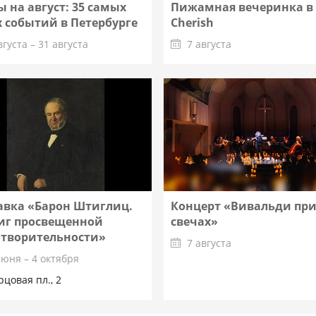
 на август: 35 самых
Пижамная вечеринка в
 событий в Петербурге
Cherish
вгуста – 31 августа
7 августа
Подробнее
Подробнее
авка «Барон Штиглиц.
Концерт «Вивальди пр
иг просвещенной
свечах»
отворительности»
7 августа
июня – 4 октября
рцовая пл., 2