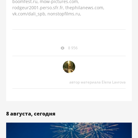
boomfest.ru, mow-pictures.com,
rodgeur2001.perso.sfr.fr, thephilanews.com,
vk.com/dali_spb, nonstopfilms.ru,
8 956
автор материала Elena Lavrova
8 августа, сегодня