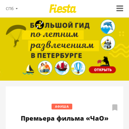
СПб
АФИША
Премьера фильма «ЧаО»