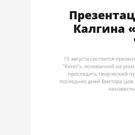
Презентац
Калгина «
15 августа состоится презен
"Кино"», основанной на уни
проследить творческий пу
последних дней Виктора Цоя,
неизвестн