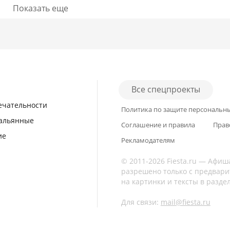
Показать еще
Подробнее
Подробнее
Все спецпроекты
ечательности
Политика по защите персональн
кальянные
Соглашение и правила
Прав
ие
Рекламодателям
© 2011-2026 Fiesta.ru — Афиш
разрешено только с предвари
на картинки и тексты в разде
Для связи:
mail@fiesta.ru