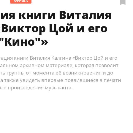
АФИША
ия книги Виталия
Виктор Цой и его
"Кино"»
тация книги Виталия Калгина «Виктор Цой и его
кальном архивном материале, которая позволит
ть группы от момента её возникновения и до
 а также увидеть впервые появившиеся в печати
ые произведения музыканта.