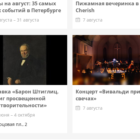
 на август: 35 самых
Пижамная вечеринка в
 событий в Петербурге
Cherish
вгуста – 31 августа
7 августа
Подробнее
Подробнее
авка «Барон Штиглиц.
Концерт «Вивальди пр
иг просвещенной
свечах»
отворительности»
7 августа
июня – 4 октября
рцовая пл., 2