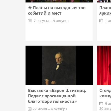
🌟 Планы на выходные: топ
Планы
событий и мест
ярких
7 августа – 9 августа
1 а
Подробнее
Выставка «Барон Штиглиц.
Стенд
Подвиг просвещенной
коме
благотворительности»
9 ав
30 авг
27 июня – 4 октября