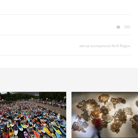
390
автор материала Kirill Rogov