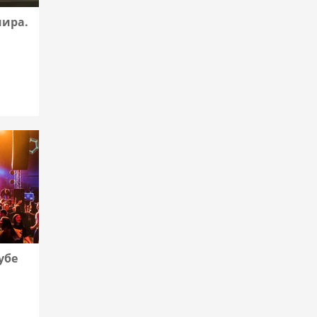
мира.
убе