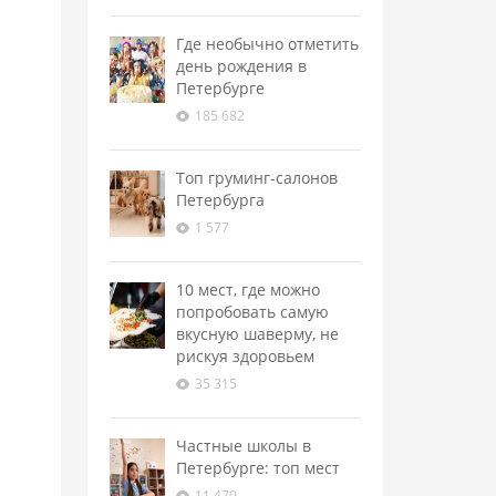
Где необычно отметить
день рождения в
Петербурге
185 682
Топ груминг-салонов
Петербурга
1 577
10 мест, где можно
попробовать самую
вкусную шаверму, не
рискуя здоровьем
35 315
Частные школы в
Петербурге: топ мест
11 470