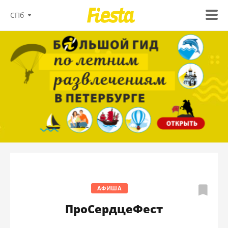
СПб
АФИША
ПроСердцеФест