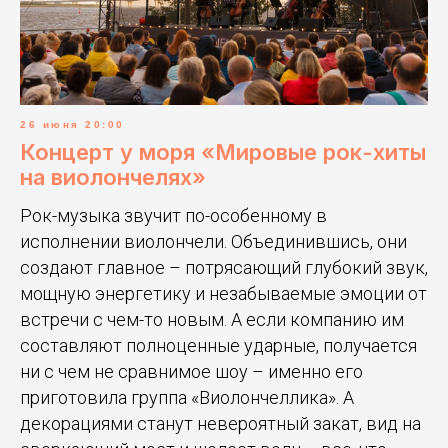
26 июня 20:00
Концерт у моря «Мировые рок-хиты
на виолончелях»
Рок-музыка звучит по-особенному в
исполнении виолончели.
Объединившись, они
создают главное – потрясающий глубокий звук,
мощную энергетику и незабываемые эмоции от
встречи с чем-то новым. А если компанию им
составляют полноценные ударные, получается
ни с чем не сравнимое шоу – именно его
приготовила группа «Виолончеллика». А
декорациями станут невероятный закат, вид на