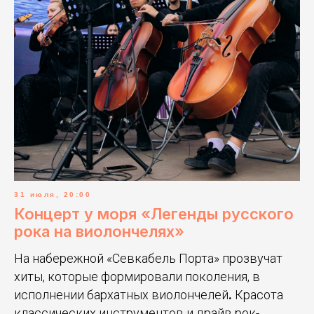
31 июля, 20:00
Концерт у моря «Легенды русского
рока на виолончелях»
На набережной «Севкабель Порта» прозвучат
хиты, которые формировали поколения, в
исполнении бархатных виолончелей
.
Красота
классических инструментов и драйв рок-