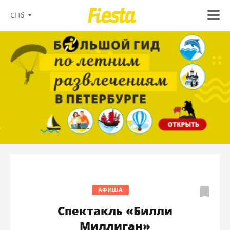
СПб
АФИША
Спектакль «Билли
Миллиган»