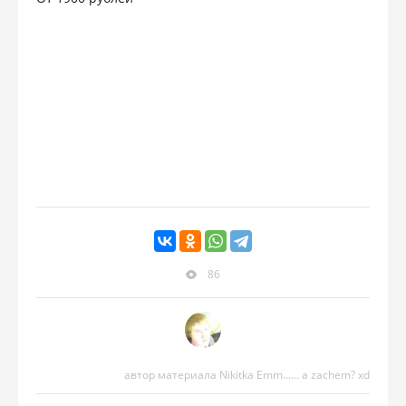
86
автор материала Nikitka Emm...... a zachem? xd