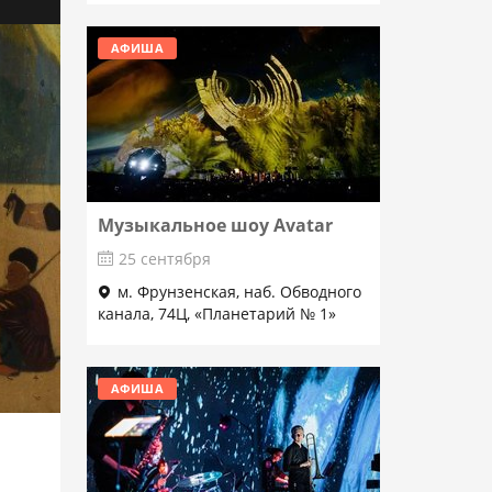
АФИША
Музыкальное шоу Avatar
25 сентября
м. Фрунзенская, наб. Обводного
канала, 74Ц, «Планетарий № 1»
Подробнее
АФИША