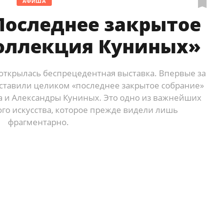
АФИША
Последнее закрытое
Коллекция Куниных»
y открылась беспрецедентная выставка. Впервые за
дставили целиком «последнее закрытое собрание»
а и Александры Куниных. Это одно из важнейших
ого искусства, которое прежде видели лишь
фрагментарно.