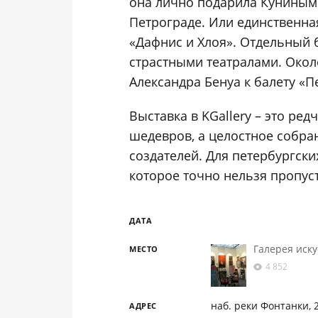
она лично подарила Куниным
Петрограде. Или единственна
«Дафнис и Хлоя». Отдельный б
страстными театралами. Окол
Александра Бенуа к балету «
Выставка в KGallery – это ре
шедевров, а целостное собран
создателей. Для петербургски
которое точно нельзя пропус
ДАТА
Галерея иску
МЕСТО
4 852
наб. реки Фонтанки, 
АДРЕС