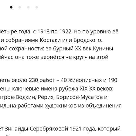
етыре года, с 1918 по 1922, но по уровню её
ми собраниями Костаки или Бродского.
ной сохранности: за бурный XX век Кунины
ейчас она тоже вернётся «в круг» на этой
еть около 230 работ – 40 живописных и 190
лены ключевые имена рубежа XIX-XX веков:
етров-Водкин, Рерих, Борисов-Мусатов и
сильна работами художников из объединения
т Зинаиды Серебряковой 1921 года, который