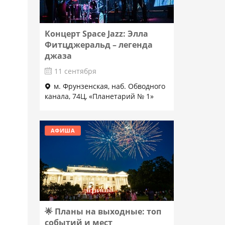
Концерт Space Jazz: Элла
Фитцджеральд – легенда
джаза
11 сентября
м. Фрунзенская, наб. Обводного
канала, 74Ц, «Планетарий № 1»
Подробнее
АФИША
🌟 Планы на выходные: топ
событий и мест