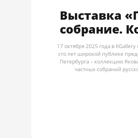
Выставка «
собрание. 
17 октября 2025 года в KGaller
сто лет широкой публике пре
Петербурга – коллекцию Яков
частных собраний русск