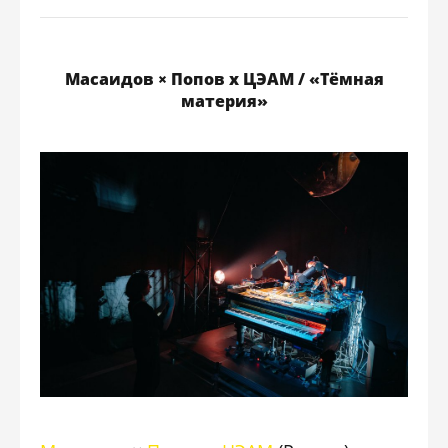
Масаидов × Попов х ЦЭАМ / «Тёмная
материя»