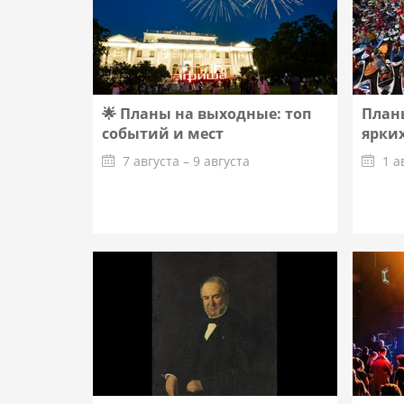
🌟 Планы на выходные: топ
Планы
событий и мест
ярких
7 августа – 9 августа
1 а
Подробнее