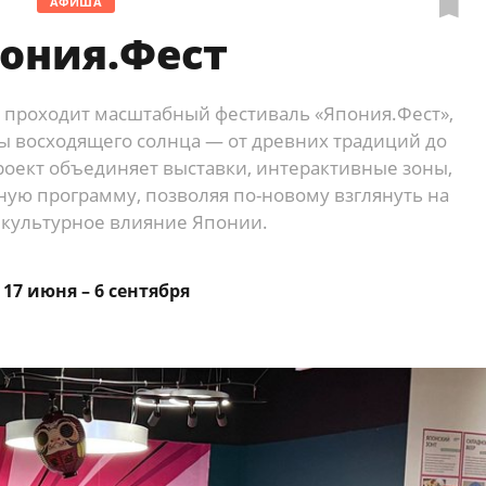
АФИША
ония.Фест
 проходит масштабный фестиваль «Япония.Фест»,
 восходящего солнца — от древних традиций до
роект объединяет выставки, интерактивные зоны,
ную программу, позволяя по-новому взглянуть на
 культурное влияние Японии.
17 июня – 6 сентября