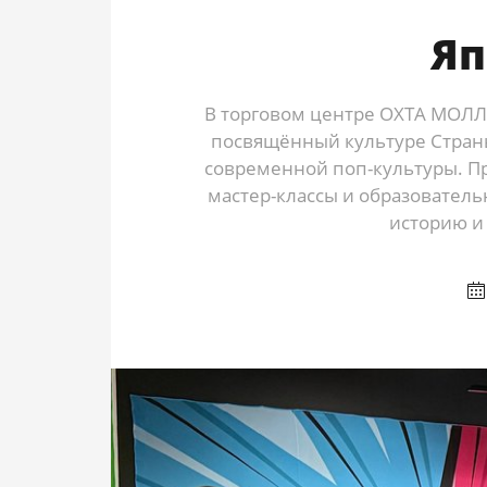
Яп
В торговом центре ОХТА МОЛЛ
посвящённый культуре Страны
современной поп-культуры. П
мастер-классы и образователь
историю и