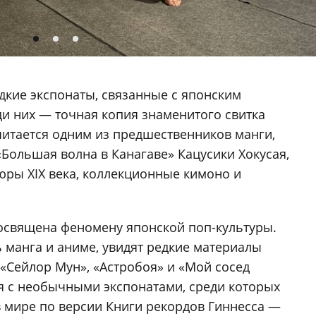
едкие экспонаты, связанные с японским
ди них — точная копия знаменитого свитка
считается одним из предшественников манги,
Большая волна в Канагаве» Кацусики Хокусая,
ры XIX века, коллекционные кимоно и
освящена феномену японской поп-культуры.
ь манга и аниме, увидят редкие материалы
 «Сейлор Мун», «Астробоя» и «Мой сосед
ся с необычными экспонатами, среди которых
в мире по версии Книги рекордов Гиннесса —