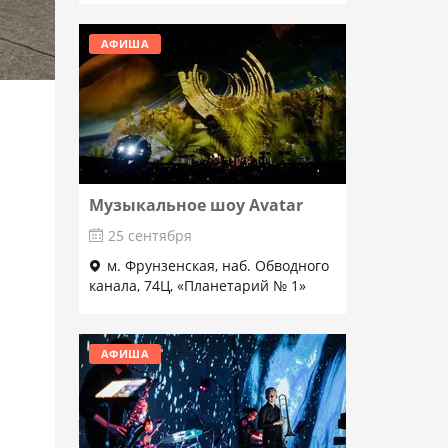
АФИША
Музыкальное шоу Avatar
25 сентября
м. Фрунзенская, наб. Обводного
канала, 74Ц, «Планетарий № 1»
Подробнее
АФИША