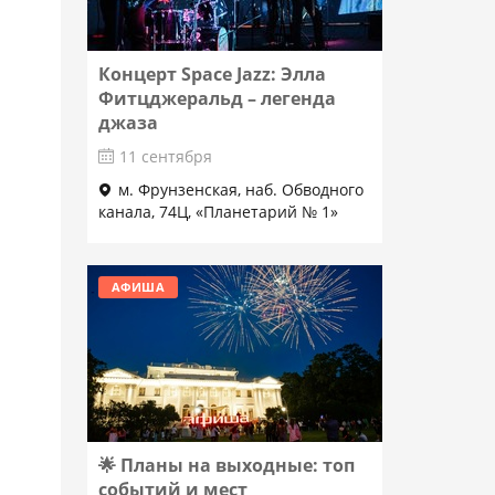
Концерт Space Jazz: Элла
Фитцджеральд – легенда
джаза
11 сентября
м. Фрунзенская, наб. Обводного
канала, 74Ц, «Планетарий № 1»
Подробнее
АФИША
🌟 Планы на выходные: топ
событий и мест