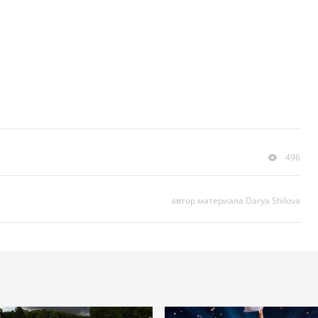
496
автор материала Darya Shilova