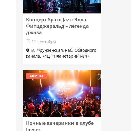
Концерт Space Jazz: Элла
Фитцджеральд – легенда
джаза
11 сентября
м. Фрунзенская, наб. Обводного
канала, 74Ц, «Планетарий № 1»
Подробнее
АФИША
Ночные вечеринки в клубе
Jagger