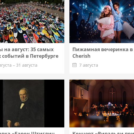
 на август: 35 самых
Пижамная вечеринка в
 событий в Петербурге
Cherish
вгуста – 31 августа
7 августа
Подробнее
Подробнее
авка «Барон Штиглиц.
Концерт «Вивальди пр