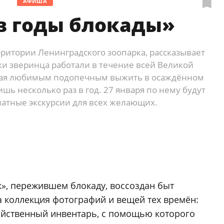
АФИША
в годы блокады»
ритории Ленинградского зоопарка, рассказывает
ки зверинца работали в течение всей Великой
гая любимым подопечным выжить в осаждённом
ишь несколько раз в год. 27 января по нему будут
латные экскурсии для всех желающих.
», пережившем блокаду, воссоздан быт
а коллекция фотографий и вещей тех времён:
яйственный инвентарь, с помощью которого