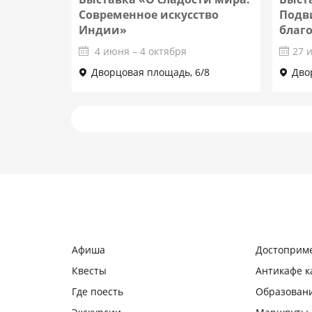
Современное искусство
Подв
Индии»
благ
4 июня – 4 октября
27 
Дворцовая площадь, 6/8
Дво
Подробнее
Афиша
Достоприм
Квесты
Антикафе 
Где поесть
Образован