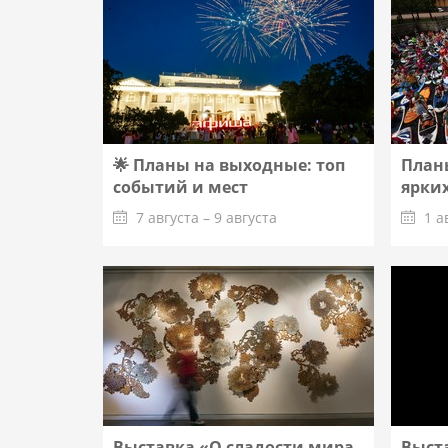
🌟 Планы на выходные: топ
Планы
событий и мест
ярких
7 августа – 9 августа
1 а
Подробнее
Выставка «О сладости мира.
Выст