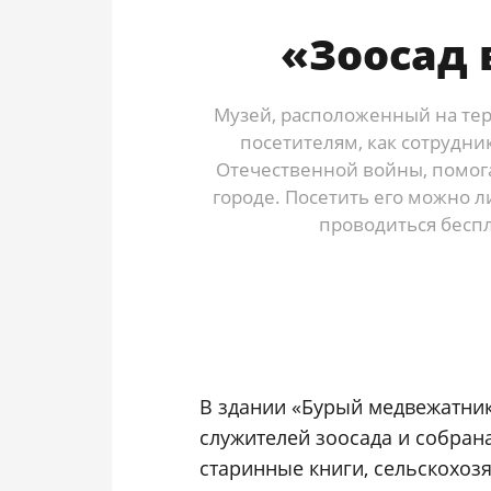
«Зоосад 
Музей, расположенный на тер
посетителям, как сотрудни
Отечественной войны, помо
городе. Посетить его можно л
проводиться бесп
В здании «Бурый медвежатник
служителей зоосада и собран
старинные книги, сельскохоз