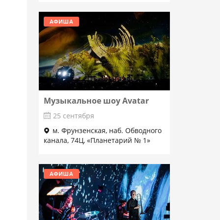
АФИША
Музыкальное шоу Avatar
25 сентября
м. Фрунзенская, наб. Обводного
канала, 74Ц, «Планетарий № 1»
Подробнее
АФИША