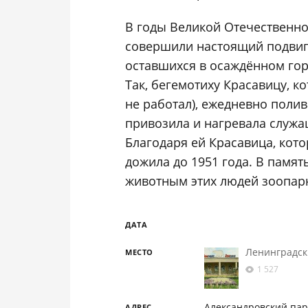
В годы Великой Отечественно
совершили настоящий подвиг
оставшихся в осаждённом гор
Так, бегемотиху Красавицу, 
не работал), ежедневно полив
привозила и нагревала служ
Благодаря ей Красавица, кот
дожила до 1951 года. В памят
животным этих людей зоопарк
ДАТА
Ленинградск
МЕСТО
1 527
Александровский парк
АДРЕС