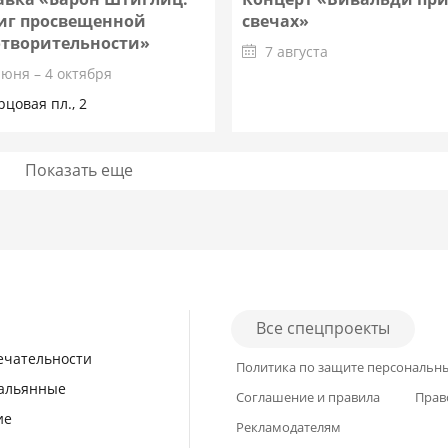
иг просвещенной
свечах»
отворительности»
7 августа
июня – 4 октября
рцовая пл., 2
Показать еще
Подробнее
Подробнее
Все спецпроекты
ечательности
Политика по защите персональн
кальянные
Соглашение и правила
Прав
ие
Рекламодателям