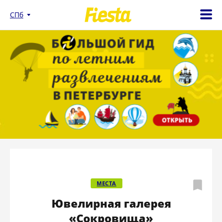
СПб
МЕСТА
Ювелирная галерея
«Сокровища»