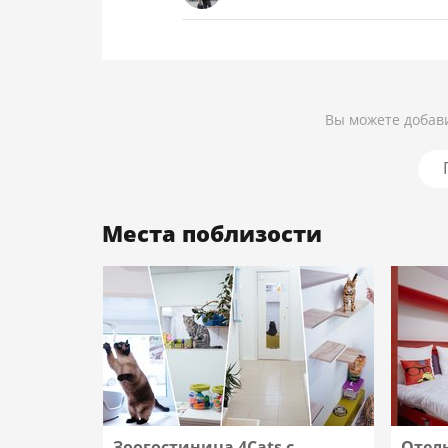
Вы можете добави
Места поблизости
Зоогостиница 4Cats с
Отел