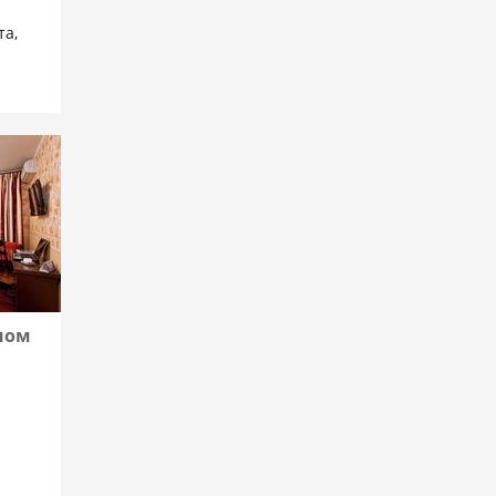
та,
мом