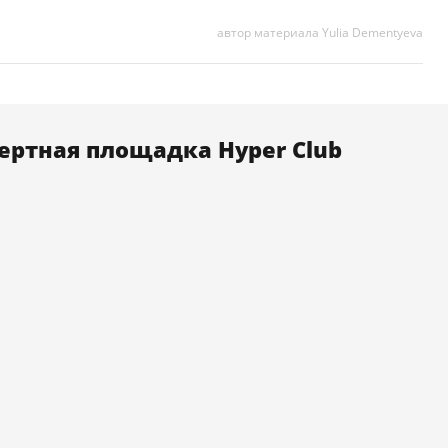
автор материала Yulia Dementyeva
ртная площадка Hyper Club