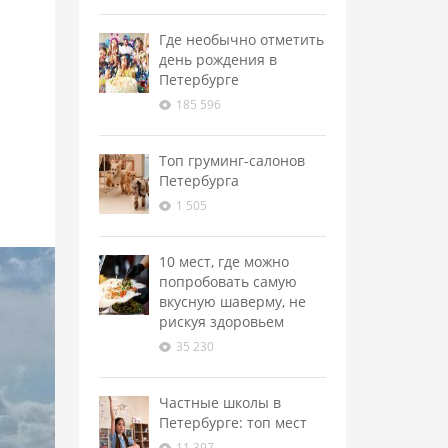
Где необычно отметить
день рождения в
Петербурге
185 596
Топ груминг-салонов
Петербурга
1 505
10 мест, где можно
попробовать самую
вкусную шаверму, не
рискуя здоровьем
35 230
Частные школы в
Петербурге: топ мест
11 397