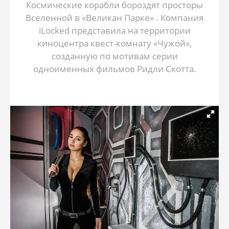
Космические корабли бороздят просторы
Вселенной в «Великан Парке» . Компания
iLocked представила на территории
киноцентра квест-комнату «Чужой»,
созданную по мотивам серии
одноименных фильмов Ридли Скотта.