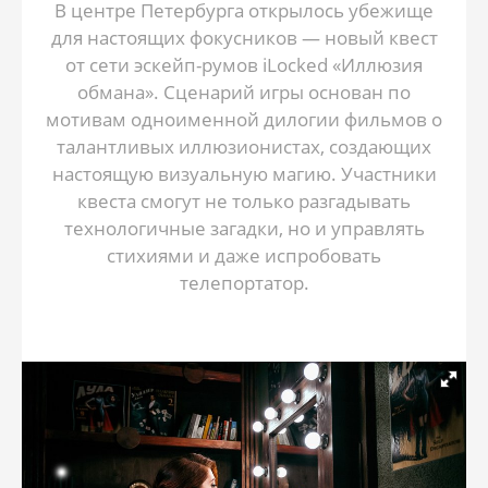
В центре Петербурга открылось убежище
для настоящих фокусников — новый квест
от сети эскейп-румов iLocked «Иллюзия
обмана». Сценарий игры основан по
мотивам одноименной дилогии фильмов о
талантливых иллюзионистах, создающих
настоящую визуальную магию. Участники
квеста смогут не только разгадывать
технологичные загадки, но и управлять
стихиями и даже испробовать
телепортатор.