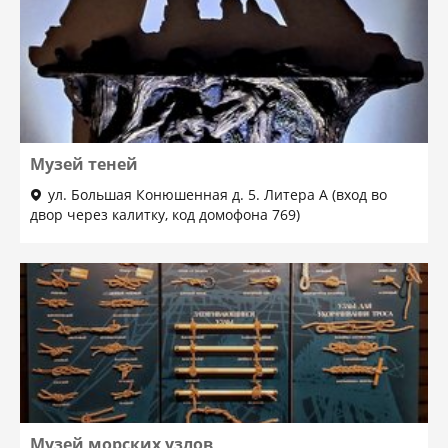
Музей теней
ул. Большая Конюшенная д. 5. Литера А (вход во
двор через калитку, код домофона 769)
Музей морских узлов