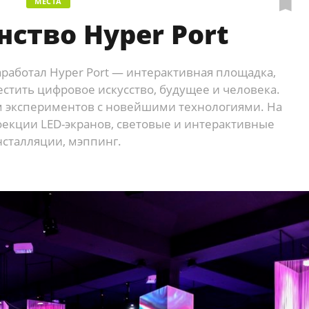
МЕСТА
нство Hyper Port
аработал Hyper Port — интерактивная площадка,
естить цифровое искусство, будущее и человека.
м экспериментов с новейшими технологиями. На
екции LED-экранов, световые и интерактивные
нсталляции, мэппинг.