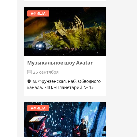
АФИША
Музыкальное шоу Avatar
25 сентября
м. Фрунзенская, наб. Обводного
канала, 74Ц, «Планетарий № 1»
Подробнее
АФИША