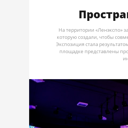
Простра
На территории «Ленэкспо» з
которую создали, чтобы совм
Экспозиция стала результато
площадке представлены про
и