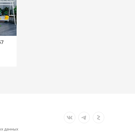
57
ых данных