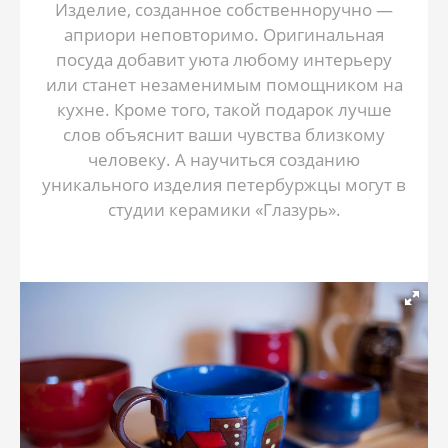
Изделие, созданное собственноручно —
априори неповторимо. Оригинальная
посуда добавит уюта любому интерьеру
или станет незаменимым помощником на
кухне. Кроме того, такой подарок лучше
слов объяснит ваши чувства близкому
человеку. А научиться созданию
уникального изделия петербуржцы могут в
студии керамики «Глазурь».