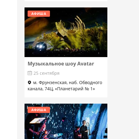
АФИША
Музыкальное шоу Avatar
25 сентября
м. Фрунзенская, наб. Обводного
канала, 74Ц, «Планетарий № 1»
Подробнее
АФИША