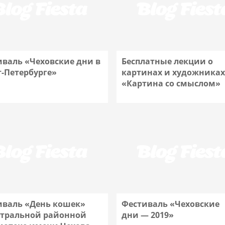
иваль «Чеховские дни в
Бесплатные лекции о
т-Петербурге»
картинах и художниках
«Картина со смыслом»
Подробнее
Подробнее
иваль «День кошек»
Фестиваль «Чеховские
нтральной районной
дни — 2019»