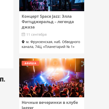
Концерт Space Jazz: Элла
Фитцджеральд – легенда
джаза
11 сентября
м. Фрунзенская, наб. Обводного
канала, 74Ц, «Планетарий № 1»
Подробнее
АФИША
П.
Ночные вечеринки в клубе
Jagger