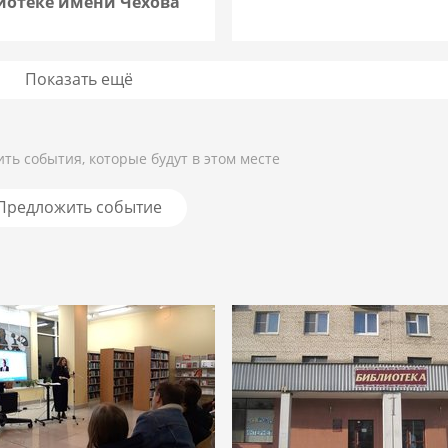
иотеке имени Чехова
Показать ещё
Подробнее
Подробнее
ть события, которые будут в этом месте
Предложить событие