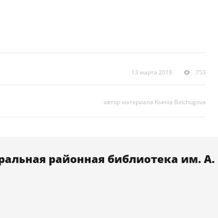
13 марта 2018
753
автор материала Ksenia Balchugova
альная районная библиотека им. А. 