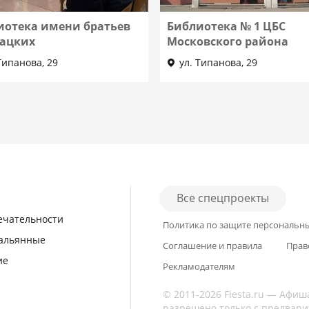
иотека имени братьев
Библиотека № 1 ЦБС
гацких
Московского района
Типанова, 29
ул. Типанова, 29
Все спецпроекты
ечательности
Политика по защите персональн
кальянные
Соглашение и правила
Прав
ие
Рекламодателям
© 2011-2026 Fiesta.ru — Афиш
разрешено только с предвари