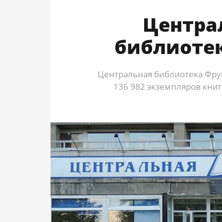
Центра
библиотек
Центральная библиотека Фрун
136 982 экземпляров кни