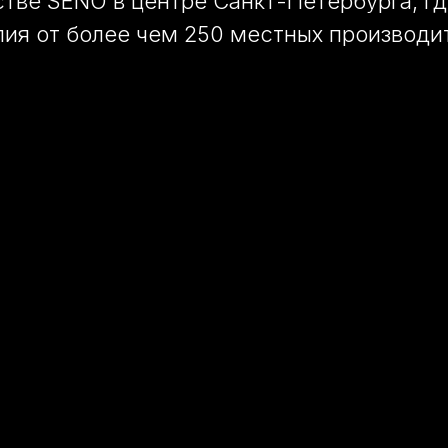
тве SENO в центре Санкт-Петербурга, г
лия от более чем 250 местных производи