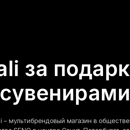
ali за подар
сувенирам
li – мультибрендовый магазин в обществ