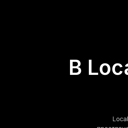
В Loc
Loca