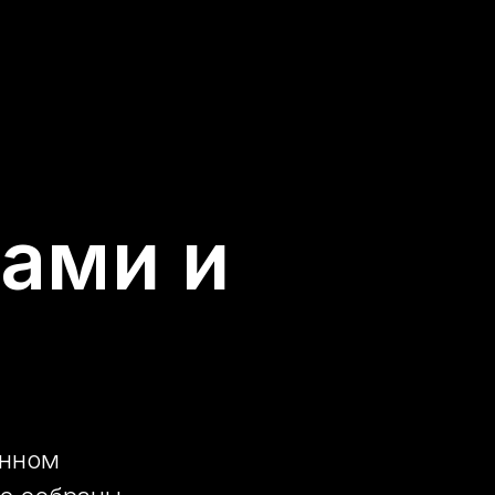
ками и
и
енном