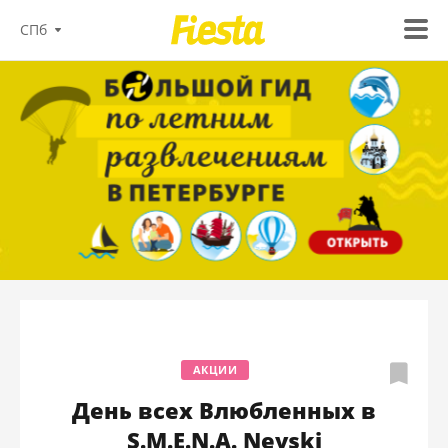
СПб
АКЦИИ
День всех Влюбленных в
S.M.E.N.A. Nevski