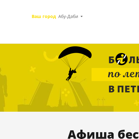
Ваш город
Абу-Даби
Афиша бес