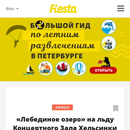
Фин
АФИША
«Лебединое озеро» на льду
Концертного Зала Хельсинки