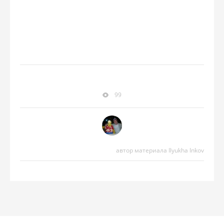
99
автор материала Ilyukha Inkov