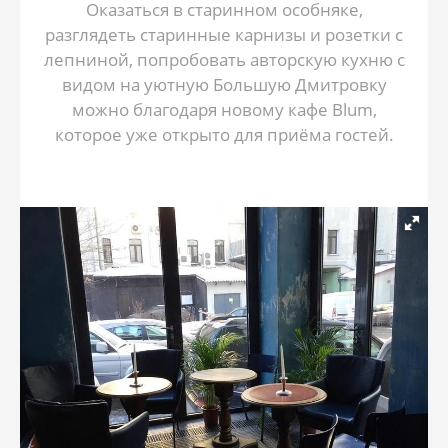
Оказаться в старинном особняке,
разглядеть старинные карнизы и розетки с
лепниной, попробовать авторскую кухню с
видом на уютную Большую Дмитровку
можно благодаря новому кафе Blum,
которое уже открыто для приёма гостей.