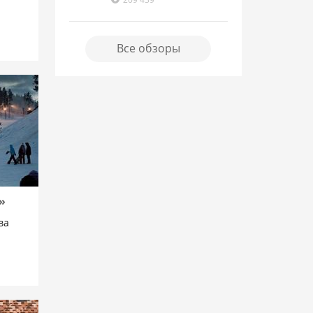
Все обзоры
»
ва