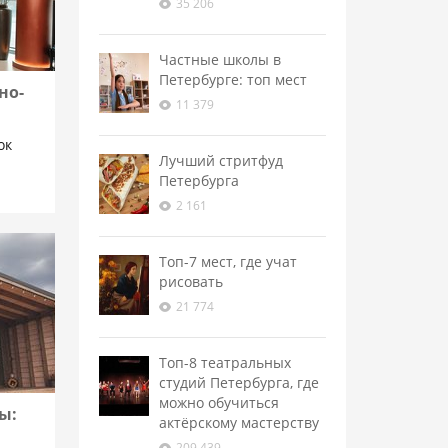
35 206
Частные школы в
Петербурге: топ мест
но-
11 379
ок
Лучший стритфуд
Петербурга
2 161
Топ-7 мест, где учат
рисовать
21 774
Топ-8 театральных
студий Петербурга, где
можно обучиться
ы:
актёрскому мастерству
209 439