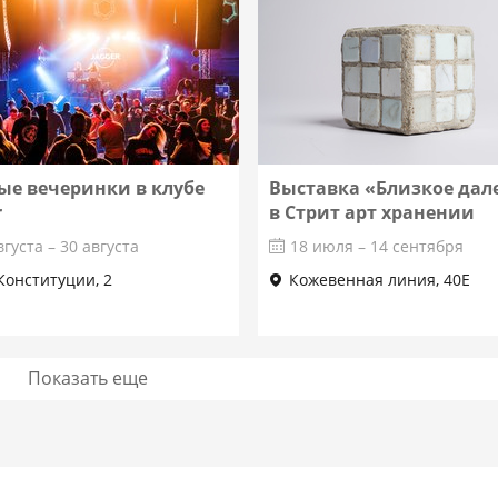
Подробнее
Подробнее
ые вечеринки в клубе
Выставка «Близкое дал
r
в Стрит арт хранении
вгуста – 30 августа
18 июля – 14 сентября
 Конституции, 2
Кожевенная линия, 40Е
Показать еще
Подробнее
Подробнее