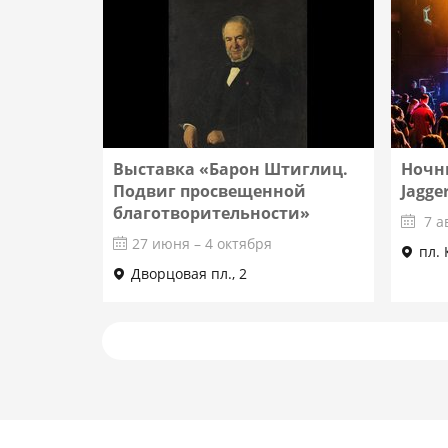
Подробнее
Выставка «Барон Штиглиц.
Ночн
Подвиг просвещенной
Jagge
благотворительности»
7 а
27 июня – 4 октября
пл.
Дворцовая пл., 2
Подробнее