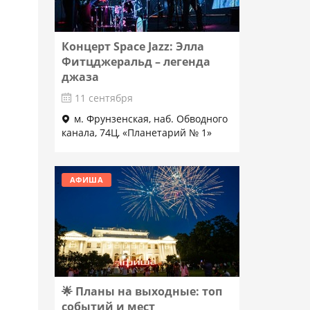
Концерт Space Jazz: Элла
Фитцджеральд – легенда
джаза
11 сентября
м. Фрунзенская, наб. Обводного
канала, 74Ц, «Планетарий № 1»
Подробнее
АФИША
🌟 Планы на выходные: топ
событий и мест