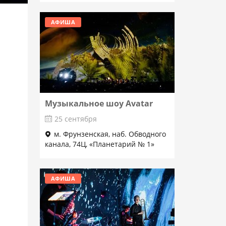
АФИША
Музыкальное шоу Avatar
25 сентября
м. Фрунзенская, наб. Обводного
канала, 74Ц, «Планетарий № 1»
Подробнее
АФИША