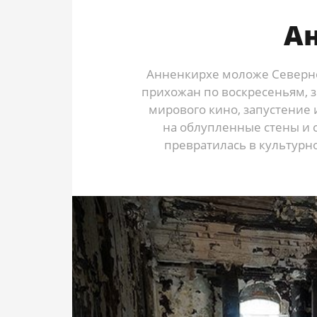
А
Анненкирхе моложе Северно
прихожан по воскресеньям, 
мирового кино, запустение 
на облупленные стены и
превратилась в культурн