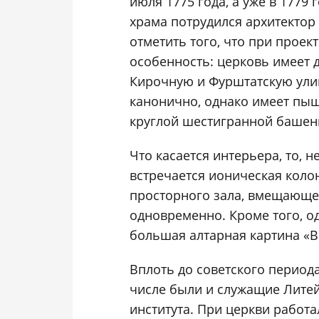
июля 1775 года, а уже в 1779
храма потрудился архитектор
отметить того, что при прое
особенность: церковь имеет 
Кирочную и Фурштатскую ули
канонично, однако имеет пыш
круглой шестигранной башен
Что касается интерьера, то, н
встречается ионическая коло
просторного зала, вмещающе
одновременно. Кроме того, о
большая алтарная картина «Во
Вплоть до советского период
числе были и служащие Лите
института. При церкви работ