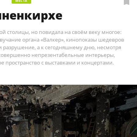
МЕСТА
нненкирхе
й столицы, но повидала на своём веку многое:
звучание органа «Валкер», кинопоказы шедевров
и разрушение, а к сегодняшнему дню, несмотря
 совершенно непрезентабельные интерьеры,
ое пространство с выставками и концертами.