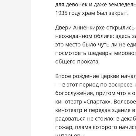
для девочек и даже земледел
1935 году храм был закрыт.
Двери Анненкирхе открылись в
неожиданном облике: здесь за
это место было чуть ли не ед
посмотреть шедевры мировог
общего проката.
Втрое рождение церкви начало
— в этот период по воскрес
богослужения, притом что в 
кинотеатр «Спартак». Волевое
кинотеатр и передав здание 
радоваться не стоило: в дек
пожар, пламя которого начис
интерьеры.