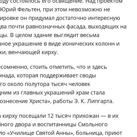
 году состоялось его освящение. Над проектом
 Юрий Фельтен, при этом невозможно не
ктировке он придумал достаточно интересную
два почти равнозначных фасада, выходящих на
цы. В целом здание выглядит весьма
ное украшение в виде ионических колонн и
ки, венчающей кирху.
есомненно, стоить отметить, что и здесь
ннада, которая поддерживает своды
го около полутора тысяч человек
дним из главных украшений храм стала
знесение Христа», работы Э. К. Липгарта.
а кирху посещали 12 тысяч прихожан — в их
йного двора и воспитанницы Смольного
ало «Училище Святой Анны», больница, приют