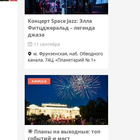
Концерт Space Jazz: Элла
Фитцджеральд – легенда
джаза
11 сентября
м. Фрунзенская, наб. Обводного
канала, 74Ц, «Планетарий № 1»
Подробнее
АФИША
🌟 Планы на выходные: топ
событий и мест