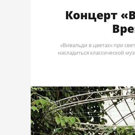
Концерт «В
Вре
«Вивальди в цветах» при све
насладиться классической му