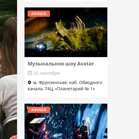
АФИША
Музыкальное шоу Avatar
25 сентября
м. Фрунзенская, наб. Обводного
канала, 74Ц, «Планетарий № 1»
Подробнее
АФИША