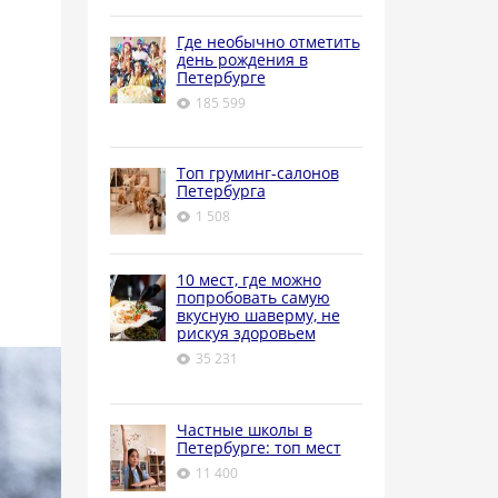
Где необычно отметить
день рождения в
Петербурге
185 599
Топ груминг-салонов
Петербурга
1 508
10 мест, где можно
попробовать самую
вкусную шаверму, не
рискуя здоровьем
35 231
Частные школы в
Петербурге: топ мест
11 400