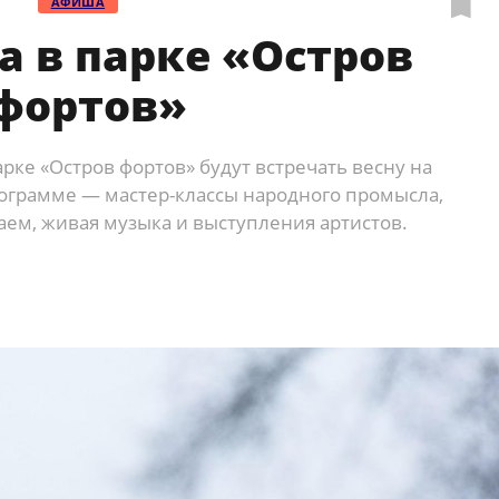
АФИША
 в парке «Остров
фортов»
рке «Остров фортов» будут встречать весну на
рограмме — мастер-классы народного промысла,
аем, живая музыка и выступления артистов.