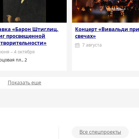
авка «Барон Штиглиц.
Концерт «Вивальди пр
иг просвещенной
свечах»
отворительности»
7 августа
июня – 4 октября
рцовая пл., 2
Показать еще
Подробнее
Подробнее
Все спецпроекты