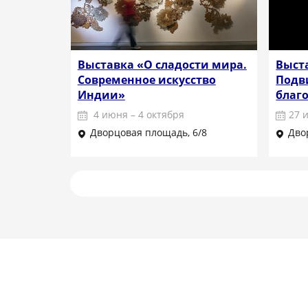
Выставка «О сладости мира.
Выст
Современное искусство
Подв
Индии»
благ
4 июня – 4 октября
27 
Дворцовая площадь, 6/8
Дво
Подробнее