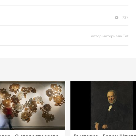
737
автор материала Tat