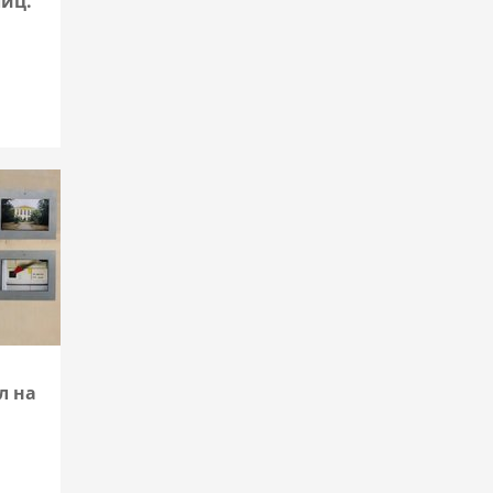
иц.
Подробнее
л на