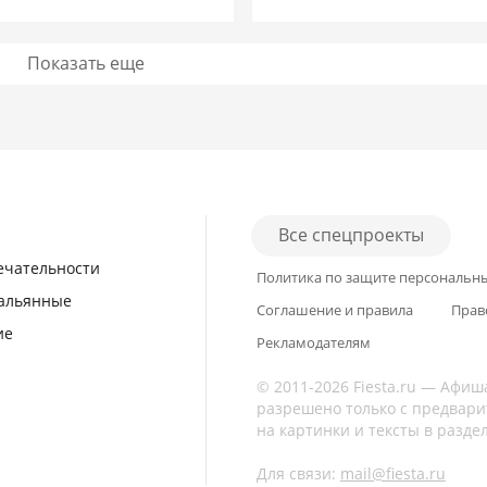
Показать еще
Подробнее
Подробнее
Все спецпроекты
ечательности
Политика по защите персональн
кальянные
Соглашение и правила
Прав
ие
Рекламодателям
© 2011-2026 Fiesta.ru — Афиш
разрешено только с предвари
на картинки и тексты в разде
Для связи:
mail@fiesta.ru