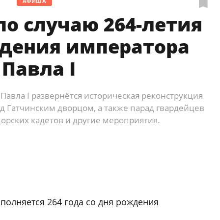
АФИША
о случаю 264-летия
ждения императора
Павла I
Павла I развернётся историческая реконструкция
ед Гатчинским дворцом, а также парад гвардейцев
морских кадетов и другие мероприятия.
исполняется 264 года со дня рождения