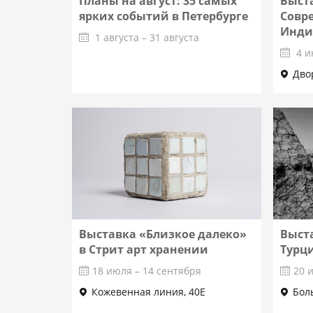
Планы на август: 35 самых
Выст
ярких событий в Петербурге
Совр
Инди
1 августа – 31 августа
4 и
Дво
Подробнее
Выставка «Близкое далеко»
Выст
в Стрит арт хранении
Турц
18 июля – 14 сентября
20 
Кожевенная линия, 40Е
Бол