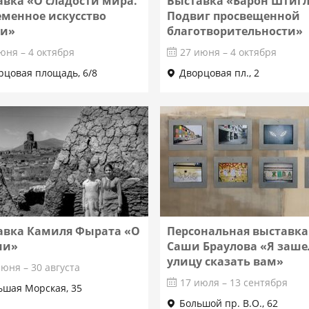
авка «О сладости мира.
Выставка «Барон Штигл
еменное искусство
Подвиг просвещенной
и»
благотворительности»
юня – 4 октября
27 июня – 4 октября
рцовая площадь, 6/8
Дворцовая пл., 2
Подробнее
Подробнее
авка Камиля Фырата «О
Персональная выставка
ии»
Саши Браулова «Я заше
улицу сказать вам»
июня – 30 августа
17 июля – 13 сентября
ьшая Морская, 35
Большой пр. В.О., 62