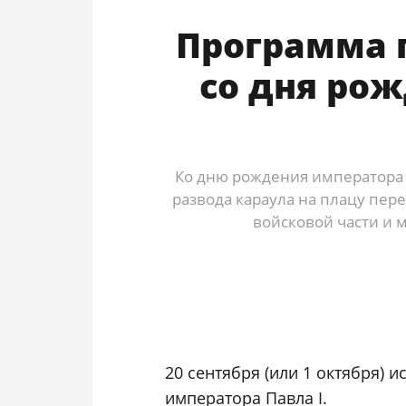
Программа п
со дня ро
Ко дню рождения императора 
развода караула на плацу пер
войсковой части и 
20 сентября (или 1 октября) 
императора Павла I.