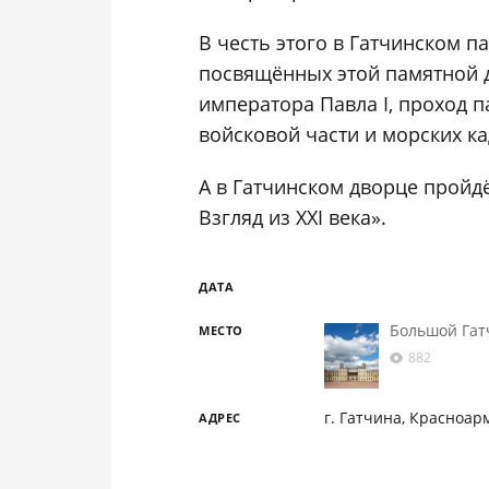
В честь этого в Гатчинском 
посвящённых этой памятной д
императора Павла I, проход 
войсковой части и морских ка
А в Гатчинском дворце пройд
Взгляд из XXI века».
ДАТА
Большой Гат
МЕСТО
882
г. Гатчина, Красноар
АДРЕС