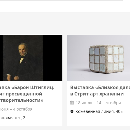
авка «Барон Штиглиц.
Выставка «Близкое дал
иг просвещенной
в Стрит арт хранении
отворительности»
18 июля – 14 сентября
июня – 4 октября
Кожевенная линия, 40Е
рцовая пл., 2