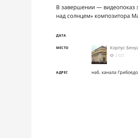
В завершении — видеопоказ э
над солнцем» композитора 
ДАТА
Корпус Бену
МЕСТО
2 021
наб. канала Грибоедо
АДРЕС