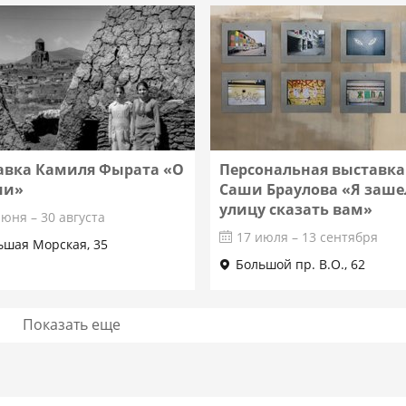
Подробнее
Подробнее
авка Камиля Фырата «О
Персональная выставка
ии»
Саши Браулова «Я заше
улицу сказать вам»
июня – 30 августа
17 июля – 13 сентября
ьшая Морская, 35
Большой пр. В.О., 62
Показать еще
Подробнее
Подробнее