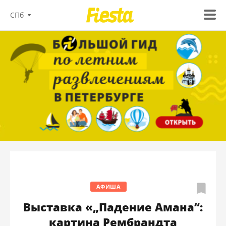
СПб
АФИША
Выставка «„Падение Амана“:
картина Рембрандта