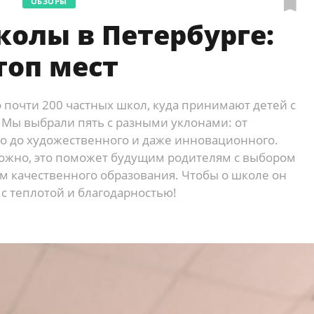
ОБЗОРЫ
олы в Петербурге:
топ мест
 почти 200 частных школ, куда принимают детей с
 Мы выбрали пять с разными уклонами: от
го до художественного и даже инновационного.
ожно, это поможет будущим родителям с выбором
м качественного образования. Чтобы о школе он
с теплотой и благодарностью!