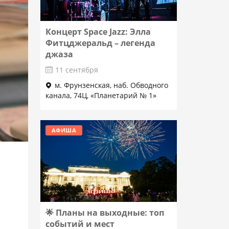
Концерт Space Jazz: Элла
Фитцджеральд – легенда
джаза
11 сентября
м. Фрунзенская, наб. Обводного
канала, 74Ц, «Планетарий № 1»
Подробнее
АФИША
🌟 Планы на выходные: топ
событий и мест