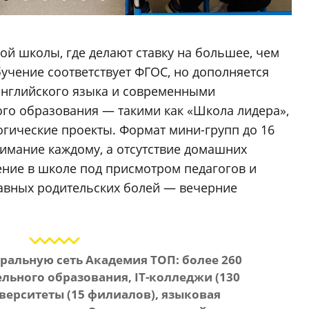
й школы, где делают ставку на большее, чем
бучение соответствует ФГОС, но дополняется
английского языка и современными
го образования — такими как «Школа лидера»,
огические проекты. Формат мини-групп до 16
нимание каждому, а отсутствие домашних
нение в школе под присмотром педагогов и
лавных родительских болей — вечерние
еральную сеть
Академия ТОП
: более 260
ьного образования, IT-колледжи (130
иверситеты (15 филиалов), языковая