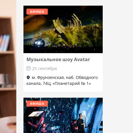
АФИША
Музыкальное шоу Avatar
25 сентября
м. Фрунзенская, наб. Обводного
канала, 74Ц, «Планетарий № 1»
Подробнее
АФИША