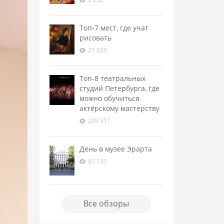
Топ-7 мест, где учат
рисовать
21 829
Топ-8 театральных
студий Петербурга, где
можно обучиться
актёрскому мастерству
209 517
День в музее Эрарта
82 133
Все обзоры