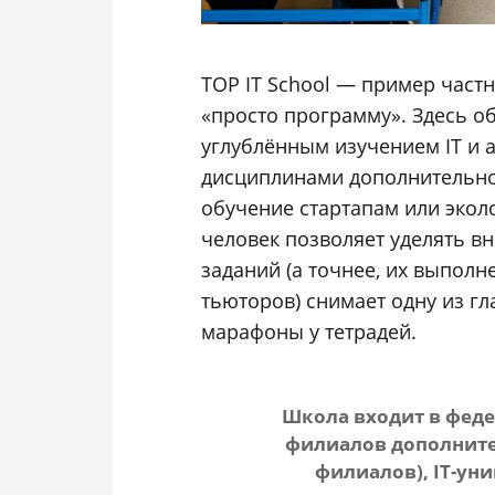
TOP IT School
— пример частно
«просто программу». Здесь о
углублённым изучением IT и 
дисциплинами дополнительно
обучение стартапам или экол
человек позволяет уделять в
заданий (а точнее, их выпол
тьюторов) снимает одну из г
марафоны у тетрадей.
Школа входит в фед
филиалов дополнител
филиалов), IT-ун