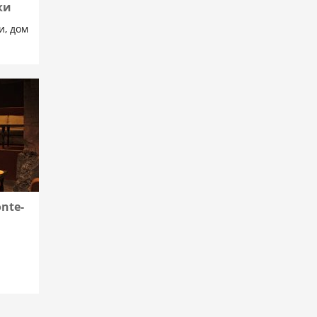
ки
и, дом
nte-