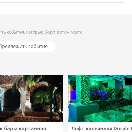
ть события, которые будут в этом месте
Предложить событие
ж-бар и картинная
Лофт-кальянная Durple 