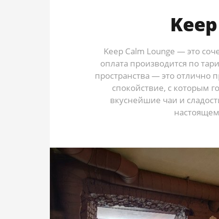
Keep
Keep Calm Lounge — это соч
оплата производится по тари
пространства — это отлично 
спокойствие, с которым г
вкуснейшие чаи и сладост
настоящем