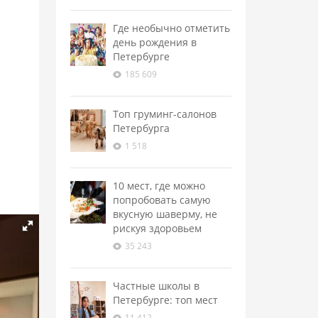
Где необычно отметить
день рождения в
Петербурге
185 609
Топ груминг-салонов
Петербурга
1 518
10 мест, где можно
попробовать самую
вкусную шаверму, не
рискуя здоровьем
35 243
Частные школы в
Петербурге: топ мест
11 412