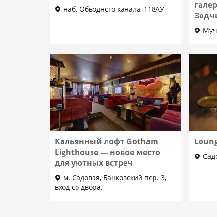
гале
наб. Обводного канала, 118АУ
Зодч
Муч
Кальянный лофт Gotham
Loun
Lighthouse ― новое место
Садо
для уютных встреч
м. Садовая, Банковский пер. 3,
вход со двора.