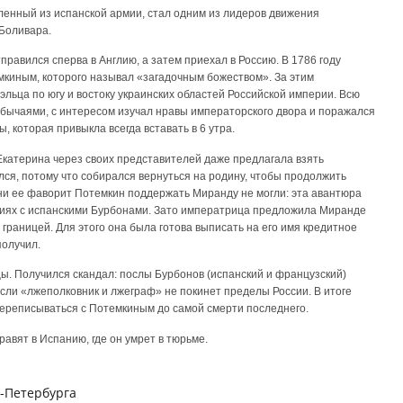
ленный из испанской армии, стал одним из лидеров движения
 Боливара.
равился сперва в Англию, а затем приехал в Россию. В 1786 году
емкиным, которого называл «загадочным божеством». За этим
льца по югу и востоку украинских областей Российской империи. Всю
 обычаями, с интересом изучал нравы императорского двора и поражался
 которая привыкла всегда вставать в 6 утра.
 Екатерина через своих представителей даже предлагала взять
ался, потому что собирался вернуться на родину, чтобы продолжить
 ни ее фаворит Потемкин поддержать Миранду не могли: эта авантюра
ниях с испанскими Бурбонами. Зато императрица предложила Миранде
 границей. Для этого она была готова выписать на его имя кредитное
получил.
. Получился скандал: послы Бурбонов (испанский и французский)
сли «лжеполковник и лжеграф» не покинет пределы России. В итоге
переписываться с Потемкиным до самой смерти последнего.
равят в Испанию, где он умрет в тюрьме.
т-Петербурга