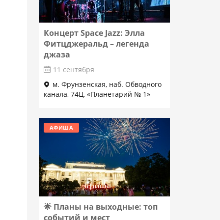
Концерт Space Jazz: Элла
Фитцджеральд – легенда
джаза
11 сентября
м. Фрунзенская, наб. Обводного
канала, 74Ц, «Планетарий № 1»
Подробнее
АФИША
🌟 Планы на выходные: топ
событий и мест