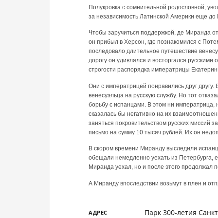
Полукровка с сомнительной родословной, уво
за независимость Латинской Америки еще до
Чтобы заручиться поддержкой, де Миранда отп
он прибыл в Херсон, где познакомился с Пот
последовало длительное путешествие венесуэ
дорогу он удивлялся и восторгался русскими
строгости распорядка императрицы Екатерины,
Они с императрицей понравились друг другу.
венесуэльца на русскую службу. Но тот отказ
борьбу с испанцами. В этом ни императрица,
сказалась бы негативно на их взаимоотноше
заняться покровительством русских миссий за
письмо на сумму 10 тысяч рублей. Их он недо
В скором времени Миранду выследили испанцы
обещали немедленно уехать из Петербурга, е
Миранда уехал, но и после этого продолжал 
А Миранду впоследствии возьмут в плен и отп
Парк 300-летия Санк
АДРЕС