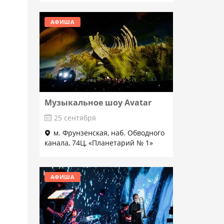
АФИША
Музыкальное шоу Avatar
25 сентября
м. Фрунзенская, наб. Обводного
канала, 74Ц, «Планетарий № 1»
Подробнее
АФИША