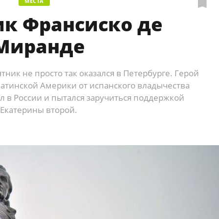
МЕСТА
к Франсиско де
Миранде
ятник не просто так оказался в Петербурге. Герой
Латинской Америки от испанского владычества
л в России и пытался заручиться поддержкой
Екатерины второй.